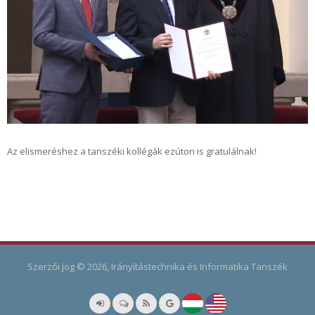
Az elismeréshez a tanszéki kollégák ezúton is gratulálnak!
Szerzői jog © 2026, Irányítástechnika és Informatika Tanszék