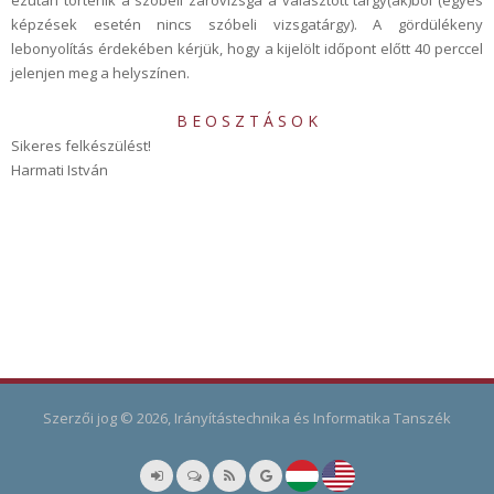
ezután történik a szóbeli záróvizsga a választott tárgy(ak)ból (egyes
képzések esetén nincs szóbeli vizsgatárgy). A gördülékeny
lebonyolítás érdekében kérjük, hogy a kijelölt időpont előtt 40 perccel
jelenjen meg a helyszínen.
B E O S Z T Á S O K
Sikeres felkészülést!
Harmati István
Szerzői jog © 2026, Irányítástechnika és Informatika Tanszék