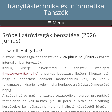
Irányítástechnika és Informatika
Tanszék
Menu
Szóbeli záróvizsgák beosztása (2026.
június)
Tisztelt Hallgatók!
A szóbeli záróvizsgákat a tanszéken
2026. június 22 - június 27
közötti
intervallumban tervezzük.
Kérjük, kísérje figyelemmel a tanszéki weblapot
(
https://www.iit.bme.hu
) a pontos beosztást illetően. Elképzelhető,
hogy a beosztást időnként módosítanunk kell, így kérjük
folyamatosan kísérje figyelemmel a honlapot a záróvizsgát megelőző
napig.
A szóbeli záróvizsgán a szakdolgozatot/diplomatervet prezentáció
formájában be kell mutatni (kb. 10 perc), a bíráló és bizottsági
kérdésekre kell válaszolni, majd (a hallgató képzésétől függően)