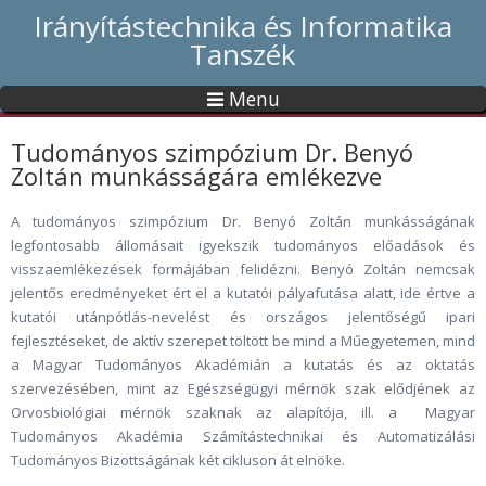
Irányítástechnika és Informatika
Tanszék
Menu
Tudományos szimpózium Dr. Benyó
Zoltán munkásságára emlékezve
A tudományos szimpózium Dr. Benyó Zoltán munkásságának
legfontosabb állomásait igyekszik tudományos előadások és
visszaemlékezések formájában felidézni. Benyó Zoltán nemcsak
jelentős eredményeket ért el a kutatói pályafutása alatt, ide értve a
kutatói utánpótlás-nevelést és országos jelentőségű ipari
fejlesztéseket, de aktív szerepet töltött be mind a Műegyetemen, mind
a Magyar Tudományos Akadémián a kutatás és az oktatás
szervezésében, mint az Egészségügyi mérnök szak elődjének az
Orvosbiológiai mérnök szaknak az alapítója, ill. a Magyar
Tudományos Akadémia Számítástechnikai és Automatizálási
Tudományos Bizottságának két cikluson át elnöke.