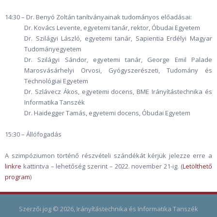
14:30 – Dr. Benyó Zoltán tanítványainak tudományos előadásai:
Dr. Kovács Levente, egyetemi tanár, rektor, Óbudai Egyetem
Dr. Szilágyi László, egyetemi tanár, Sapientia Erdélyi Magyar
Tudományegyetem
Dr. Szilágyi Sándor, egyetemi tanár, George Emil Palade
Marosvásárhelyi Orvosi, Gyógyszerészeti, Tudomány és
Technológiai Egyetem
Dr. Szlávecz Ákos, egyetemi docens, BME Irányítástechnika és
Informatika Tanszék
Dr. Haidegger Tamás, egyetemi docens, Óbudai Egyetem
15:30 – Állófogadás
A szimpóziumon történő részvételi szándékát kérjük jelezze erre a
linkre
kattintva – lehetőség szerint – 2022. november 21-ig. (
Letölthető
program
)
Szerzői jog © 2026, Irányítástechnika és Informatika Tanszék