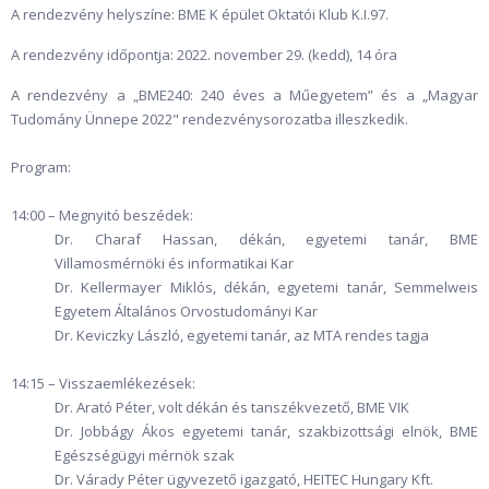
A rendezvény helyszíne: BME K épület Oktatói Klub K.I.97.
A rendezvény időpontja: 2022. november 29. (kedd), 14 óra
A rendezvény a „BME240: 240 éves a Műegyetem” és a „Magyar
Tudomány Ünnepe 2022" rendezvénysorozatba illeszkedik.
Program:
14:00 – Megnyitó beszédek:
Dr. Charaf Hassan, dékán, egyetemi tanár, BME
Villamosmérnöki és informatikai Kar
Dr. Kellermayer Miklós, dékán, egyetemi tanár, Semmelweis
Egyetem Általános Orvostudományi Kar
Dr. Keviczky László, egyetemi tanár, az MTA rendes tagja
14:15 – Visszaemlékezések:
Dr. Arató Péter, volt dékán és tanszékvezető, BME VIK
Dr. Jobbágy Ákos egyetemi tanár, szakbizottsági elnök, BME
Egészségügyi mérnök szak
Dr. Várady Péter ügyvezető igazgató, HEITEC Hungary Kft.