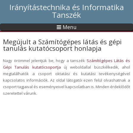
Irányítástechnika és Informatika
Tanszék
Menu
Megújult a Számítógépes látás és gépi
tanulás kutatócsoport honlapja
Nagy örömmel jelentjük be, hogy a tanszék
Számítógépes Látás és
Gépi Tanulás kutatócsoportja
új weboldallal büszkélkedik, ahol
megtalálhatók a csoport oktatási és kutatási tevékenységével
kapcsolatos információk. Az oldal látogatói ezen felül olvashatnak a
csoport tagjaival és eseményeivel kapcsolatban is. Minden érdeklődőt
szeretettel várunk.