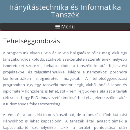
Irányítástechnika és Informatika
Tanszék
Menu
Tehetséggondozás
A programunk olyan BSc-s és MSc-s hallgatókat céloz meg, akik egy
tanszékünkhöz kötődő, szűkebb szakterületen szeretnének mélyebb
ismereteket szerezni, bekapcsolódni a tanszéki kutatás-fejlesztési
projektekbe, és teljesítményükkel kilépni a nemzetközi porondra
konferenciákon megméretve magukat. A tehetséggondozási
programban egy-egy tanszéki mentor segít, akiből önálló labor és
diplomaterv konzulens is lehet, sőt - nem rejtjük véka alá azt a távlati
célt sem - hogy PhD témavezetőként kísérheti el a jelentkezőket akár
a tudományos fokozatszerzésig.
A téma és a tanszéki tutor választható, de a tanszéki főbb kutatási
irányokhoz is lehet kapcsolódni. A tanszék által javasolt témák a
kapcsolattartó személyekkel, akik a terület pontosítása után