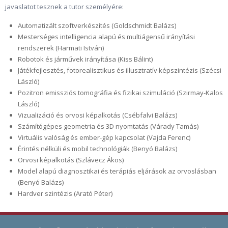
javaslatot tesznek a tutor személyére:
Automatizált szoftverkészítés (Goldschmidt Balázs)
Mesterséges intelligencia alapú és multiágensű irányítási
rendszerek (Harmati István)
Robotok és járművek irányítása (Kiss Bálint)
Játékfejlesztés, fotorealisztikus és illusztratív képszintézis (Szécsi
László)
Pozitron emissziós tomográfia és fizikai szimuláció (Szirmay-Kalos
László)
Vizualizáció és orvosi képalkotás (Csébfalvi Balázs)
Számítógépes geometria és 3D nyomtatás (Várady Tamás)
Virtuális valóság és ember-gép kapcsolat (Vajda Ferenc)
Érintés nélküli és mobil technológiák (Benyó Balázs)
Orvosi képalkotás (Szlávecz Ákos)
Model alapú diagnosztikai és terápiás eljárások az orvoslásban
(Benyó Balázs)
Hardver szintézis (Arató Péter)