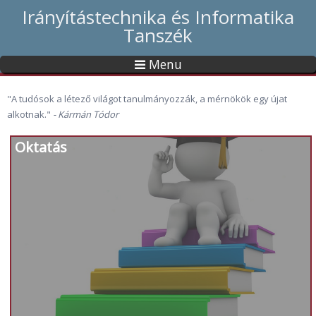
Irányítástechnika és Informatika
Tanszék
Menu
"A tudósok a létező világot tanulmányozzák, a mérnökök egy újat
alkotnak."
- Kármán Tódor
Oktatás