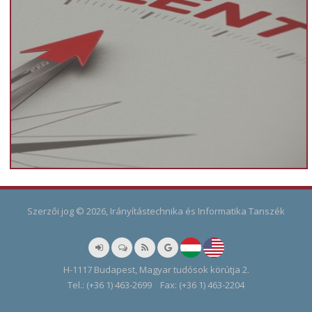
Szerzői jog © 2026, Irányítástechnika és Informatika Tanszék
H-1117 Budapest, Magyar tudósok körútja 2.
Tel.: (+36 1) 463-2699 Fax: (+36 1) 463-2204