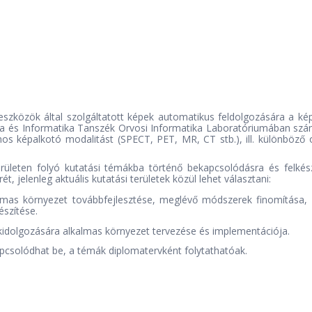
eszközök által szolgáltatott képek automatikus feldolgozására a ké
ika és Informatika Tanszék Orvosi Informatika Laboratóriumában szám
 képalkotó modalitást (SPECT, PET, MR, CT stb.), ill. különböző orv
erületen folyó kutatási témákba történő bekapcsolódásra és felkés
 jelenleg aktuális kutatási területek közül lehet választani:
lmas környezet továbbfejlesztése, meglévő módszerek finomítása,
észítése.
kidolgozására alkalmas környezet tervezése és implementációja.
apcsolódhat be, a témák diplomatervként folytathatóak.