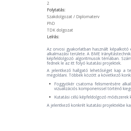
2
Folytatás:
Szakdolgozat / Diplomaterv
PhD
TDK dolgozat
Leírás:
Az orvosi gyakorlatban használt képalkotó 
alkalmazási területe. A BME Irányítástechn
képfeldolgozó algoritmusok témában. Számos
fednek le az itt folyó kutatási projektek.
A jelentkező hallgató lehetőséget kap a t
megoldani. Többek között a következő konkrét,
Foggyökér csatorna felismerésére alka
vizualizációs komponenssel történő kieg
Kutatási célú képfeldolgozó módszerek 
A jelentkező konkrét kutatási projektekbe k