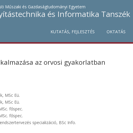
ti Műszaki és Gazdaságtudományi Egyetem
yítástechnika és Informatika Tanszék
KUTATÁS, FEJLESZTÉS
OKTATÁS
lkalmazása az orvosi gyakorlatban
k, MSc Eü.
k, MSc Eü.
 MSc. főspec.
 MSc. főspec.
endszertervezés specializáció, BSc Info.