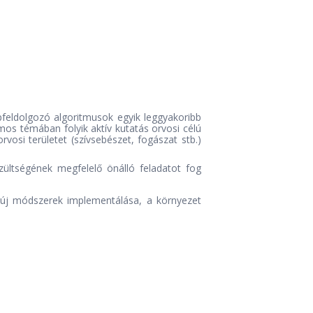
pfeldolgozó algoritmusok egyik leggyakoribb
os témában folyik aktív kutatás orvosi célú
osi területet (szívsebészet, fogászat stb.)
zültségének megfelelő önálló feladatot fog
 új módszerek implementálása, a környezet