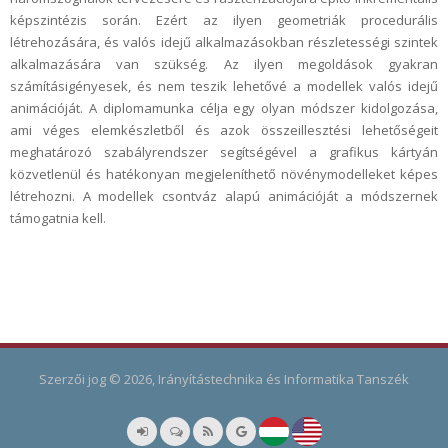
képszintézis során. Ezért az ilyen geometriák procedurális
létrehozására, és valós idejű alkalmazásokban részletességi szintek
alkalmazására van szükség. Az ilyen megoldások gyakran
számításigényesek, és nem teszik lehetővé a modellek valós idejű
animációját. A diplomamunka célja egy olyan módszer kidolgozása,
ami véges elemkészletből és azok összeillesztési lehetőségeit
meghatározó szabályrendszer segítségével a grafikus kártyán
közvetlenül és hatékonyan megjeleníthető növénymodelleket képes
létrehozni. A modellek csontváz alapú animációját a módszernek
támogatnia kell.
Szerzői jog © 2026, Irányítástechnika és Informatika Tanszék