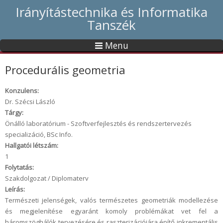
Irányítástechnika és Informatika
Tanszék
Menu
Procedurális geometria
Konzulens:
Dr. Szécsi László
Tárgy:
Önálló laboratórium - Szoftverfejlesztés és rendszertervezés
specializáció, BSc Info.
Hallgatói létszám:
1
Folytatás:
Szakdolgozat / Diplomaterv
Leírás:
Természeti jelenségek, valós természetes geometriák modellezése
és megjelenítése egyaránt komoly problémákat vet fel a
háromszöghálók tervezésére és raszterizációjára építő inkrementális