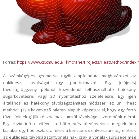
Forrás:
https://www.cs.cmu.edu/~kmcrane/Projects/HeatMethod/index.
A számítógépes geometria egyik alapfeladata meghatározni az
euklideszi távolságot egy ponthalmaztól. Egy (előjeles)
távolságfüggvény például közvetlenül felhasználható hatékony
sugárkövetésre, vagy 3D nyomtatáshoz szeletelésre. Egy igen
általános és hatékony távolságszámítási módszer, az un. "heat
method" [1] a következő ötleten alapul: képzeljük el, hogy egy forró
tűvel felmelegítjük részhalmazt amitől távolságot szeretnénk mérni.
Egy rövid idő elteltével a hőterjedés törvényeinek megfelelően
kialakul egy hőeloszlás, aminek a konstans szintvonalai megfelelnek
az euklideszi távolság szintvonalainak, csak a vonalak sűrűsége még