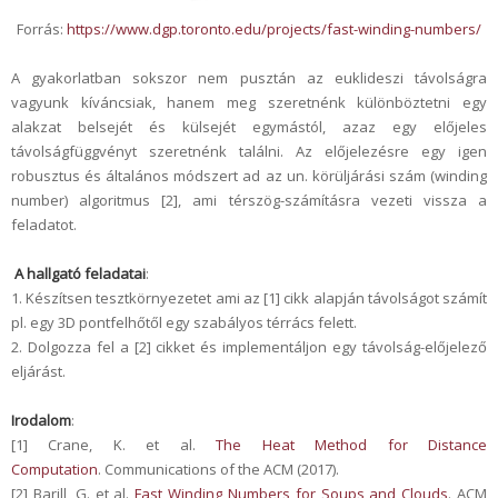
Forrás:
https://www.dgp.toronto.edu/projects/fast-winding-numbers/
A gyakorlatban sokszor nem pusztán az euklideszi távolságra
vagyunk kíváncsiak, hanem meg szeretnénk különböztetni egy
alakzat belsejét és külsejét egymástól, azaz egy előjeles
távolságfüggvényt szeretnénk találni. Az előjelezésre egy igen
robusztus és általános módszert ad az un. körüljárási szám (winding
number) algoritmus [2], ami térszög-számításra vezeti vissza a
feladatot.
A hallgató feladatai
:
1. Készítsen tesztkörnyezetet ami az [1] cikk alapján távolságot számít
pl. egy 3D pontfelhőtől egy szabályos térrács felett.
2. Dolgozza fel a [2] cikket és implementáljon egy távolság-előjelező
eljárást.
Irodalom
:
[1] Crane, K. et al.
The Heat Method for Distance
Computation
. Communications of the ACM (2017).
[2] Barill, G. et al.
Fast Winding Numbers for Soups and Clouds
. ACM