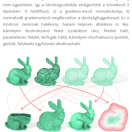
nem egyenletes. Így a távolságszámítás elvégezhető a következő 3
lépésben: 1) hődiffúzió, 2) a gradiens-mező normalizációja, 3)
normalizált gradiensmező megillesztése a távolságfüggvénnyel. Ez a
módszer nemcsak hatékony, hanem teljesen általános is: tkp.
bármilyen diszkretizáció felett (szabályos rács, felületi háló,
paraméteres felület, térfogati háló), bármilyen részhalmazra (pontok,
görbék, felületek) egyformán alkalmazható.