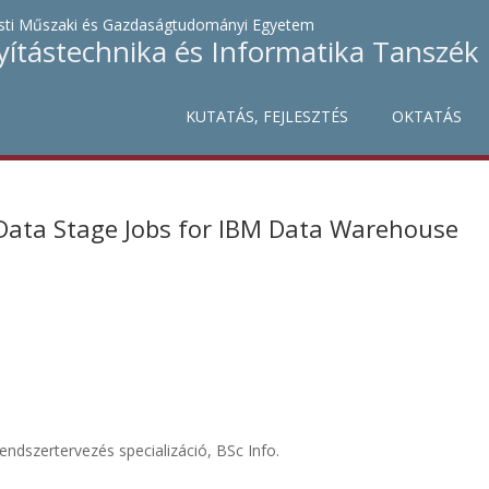
ti Műszaki és Gazdaságtudományi Egyetem
yítástechnika és Informatika Tanszék
KUTATÁS, FEJLESZTÉS
OKTATÁS
Data Stage Jobs for IBM Data Warehouse
endszertervezés specializáció, BSc Info.