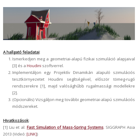
A hallgató feladatai
:
Ismerkedjen meg a geometriai-alapú fizikai szimuláció alapjaival
[3] és a
Houdini
szoftverrel.
Implementáljon egy Projektív Dinamikán alapuló szimulációs
tesztkörnyezetet Houdini segítségével, először tömeg-rugó
rendszerekre [1], majd valósághűbb rugalmassági modellekre
[2].
(Opcionális) Vizsgáljon meg további geometriai-alapú szimulációs
módszereket.
Hivatkozások
:
[1] Liu et al:
Fast Simulation of Mass-Spring Systems
. SIGGRAPH Asia
2013 (Videó:
[LINK]
)