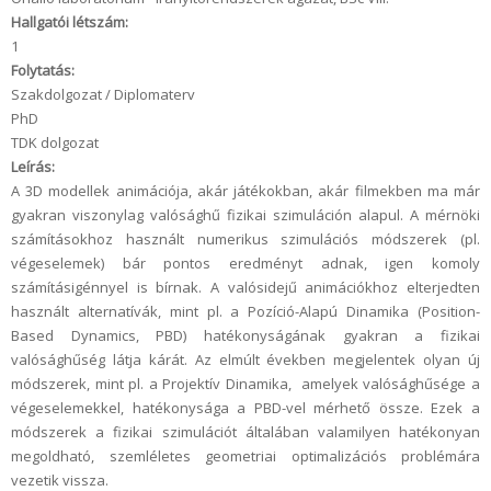
Hallgatói létszám:
1
Folytatás:
Szakdolgozat / Diplomaterv
PhD
TDK dolgozat
Leírás:
A 3D modellek animációja, akár játékokban, akár filmekben ma már
gyakran viszonylag valósághű fizikai szimuláción alapul. A mérnöki
számításokhoz használt numerikus szimulációs módszerek (pl.
végeselemek) bár pontos eredményt adnak, igen komoly
számításigénnyel is bírnak. A valósidejű animációkhoz elterjedten
használt alternatívák, mint pl. a Pozíció-Alapú Dinamika (Position-
Based Dynamics, PBD) hatékonyságának gyakran a fizikai
valósághűség látja kárát. Az elmúlt években megjelentek olyan új
módszerek, mint pl. a Projektív Dinamika, amelyek valósághűsége a
végeselemekkel, hatékonysága a PBD-vel mérhető össze. Ezek a
módszerek a fizikai szimulációt általában valamilyen hatékonyan
megoldható, szemléletes geometriai optimalizációs problémára
vezetik vissza.