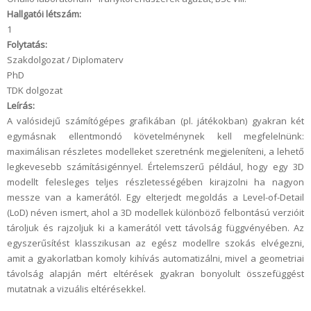
Hallgatói létszám:
1
Folytatás:
Szakdolgozat / Diplomaterv
PhD
TDK dolgozat
Leírás:
A valósidejű számítógépes grafikában (pl. játékokban) gyakran két
egymásnak ellentmondó követelménynek kell megfelelnünk:
maximálisan részletes modelleket szeretnénk megjeleníteni, a lehető
legkevesebb számításigénnyel. Értelemszerű például, hogy egy 3D
modellt felesleges teljes részletességében kirajzolni ha nagyon
messze van a kamerától. Egy elterjedt megoldás a Level-of-Detail
(LoD) néven ismert, ahol a 3D modellek különböző felbontású verzióit
tároljuk és rajzoljuk ki a kamerától vett távolság függvényében. Az
egyszerűsítést klasszikusan az egész modellre szokás elvégezni,
amit a gyakorlatban komoly kihívás automatizálni, mivel a geometriai
távolság alapján mért eltérések gyakran bonyolult összefüggést
mutatnak a vizuális eltérésekkel.