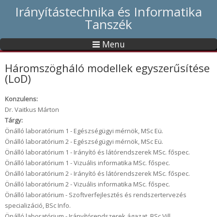
Irányítástechnika és Informatika
Tanszék
Menu
Háromszögháló modellek egyszerűsítése
(LoD)
Konzulens:
Dr. Vaitkus Márton
Tárgy:
Önálló laboratórium 1 - Egészségügyi mérnök, MSc Eü.
Önálló laboratórium 2 - Egészségügyi mérnök, MSc Eü.
Önálló laboratórium 1 - Irányító és látórendszerek MSc. főspec.
Önálló laboratórium 1 - Vizuális informatika MSc. főspec.
Önálló laboratórium 2 - Irányító és látórendszerek MSc. főspec.
Önálló laboratórium 2 - Vizuális informatika MSc. főspec.
Önálló laboratórium - Szoftverfejlesztés és rendszertervezés
specializáció, BSc Info.
Önálló laboratórium - Irányítórendszerek ágazat, BSc Vill.