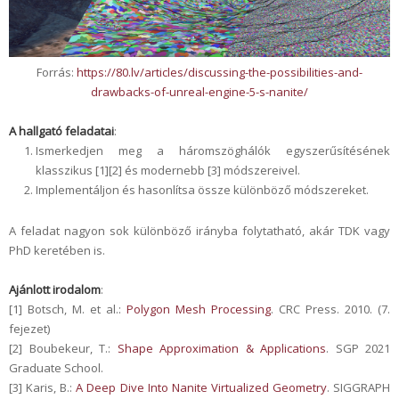
Forrás:
https://80.lv/articles/discussing-the-possibilities-and-
drawbacks-of-unreal-engine-5-s-nanite/
A hallgató feladatai
:
Ismerkedjen meg a háromszöghálók egyszerűsítésének
klasszikus [1][2] és modernebb [3] módszereivel.
Implementáljon és hasonlítsa össze különböző módszereket.
A feladat nagyon sok különböző irányba folytatható, akár TDK vagy
PhD keretében is.
Ajánlott irodalom
:
[1] Botsch, M. et al.:
Polygon Mesh Processing
. CRC Press. 2010. (7.
fejezet)
[2] Boubekeur, T.:
Shape Approximation & Applications
. SGP 2021
Graduate School.
[3] Karis, B.:
A Deep Dive Into Nanite Virtualized Geometry
. SIGGRAPH