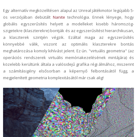
Egy alternatív megközelítésen alapul az Unreal játékmotor legújabb 5-
ös verziójában debütált
Nanite
technológia. Ennek lényege, hogy
globális egyszerűsítés helyett a modelleket kisebb háromszög-
szigetekre (klaszterekre) bontják és az egyszerűsítést hierarchikusan,
a klaszterek szintjén végzik. Ezáltal maga az egyszerűsítés
könnyebbé válik, viszont az optimális klaszterekre bontás
meghatározása komoly kihívást jelent. Ez ún. "virtuális geometria" (az
operációs rendszerek virtuális memóriakezelésének mintájára) és
közelebb kerültünk általa a valósidejű grafika régi álmához, miszerint
a számításigény elsősorban a képernyő felbontásától függ, a
megjelenített geometria komplexitásától már csak alig!