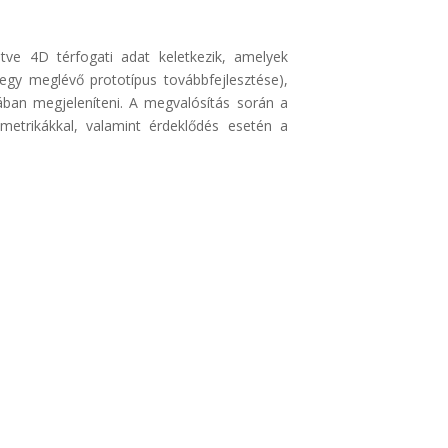
ve 4D térfogati adat keletkezik, amelyek
 egy meglévő prototípus továbbfejlesztése),
mában megjeleníteni. A megvalósítás során a
metrikákkal, valamint érdeklődés esetén a