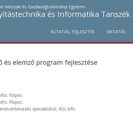
ti Műszaki és Gazdaságtudományi Egyetem
yítástechnika és Informatika Tanszék
KUTATÁS, FEJLESZTÉS
OKTATÁS
ő és elemző program fejlesztése
 MSc. főspec.
 MSc. főspec.
endszertervezés specializáció, BSc Info.