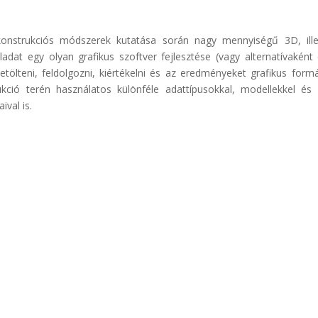
konstrukciós módszerek kutatása során nagy mennyiségű 3D, illet
ladat egy olyan grafikus szoftver fejlesztése (vagy alternatívaként
tölteni, feldolgozni, kiértékelni és az eredményeket grafikus for
ció terén használatos különféle adattípusokkal, modellekkel és 
val is.