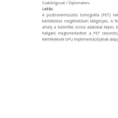
Szakdolgozat / Diplomaterv
Leírás:
A pozitronemissziós tomográfia (PET) re
kiértékelése meglehetősen időigényes. A fe
amely a különféle orvosi adatokat képes be
hallgató megismerkedhet a PET rekonstruk
kiértékelések GPU implementációjának alapjai