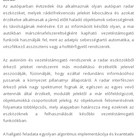
Az autóiparban évtizedek óta alkalmaznak olyan autóipari radar
eszközöket, melyek rádiófrekvenciás jeleket kibocsátva és azokat
érzékelve alkalmasak a jármű előtt haladó objektumok sebességének
és távolságának mérésére. Ezt az információt később olyan, a mai
autókban márszériafelszereltségként kapható vezetéstámogató
funkciók használják fel, mint az adatpív sebességtartó automatika, a
vészfékező asszisztens vagy a holttérfigyelő rendszerek.
Az autonóm és vezetéstámogató rendszerek a radar eszközökből
érkező jeleket rendszerint más modalitású érzékelők jeleivel
asszociálják, fúzionálják, hogy ezáltal redundáns információhoz
jussanak a környezet pillanatnyi állapotáról. A radar interfészen
érkező jelek nagy spektrumot fognak át, egészen az egyes vevő
antennák által érzékelt, modulált jelektől a már előfeldolgozott,
objektumokká csoportosított jelekig. Az objektumok felismerésének
folyamata többlépcsős, mely alapjaiban határozza meg ezeknek az
eszközöknek a felhasználását későbbi vezetéstámogató
funkciókban.
A hallgató feladata egyolyan algoritmus implementációja és kvantitatív