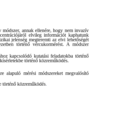
v módszer, annak ellenére, hogy nem invazív
centrációjáról elvileg információt kaphatunk
izikai jelenség
megteremti az elvi
lehetőség
é
t
ezetben történő vércukormérést. A módszer
ához kapcsolódó kutatási feladatokba történő
kísérletekbe történő közreműködés.
sre alapuló
mérési
módszerek
et megvalósító
be történő közreműködés
.