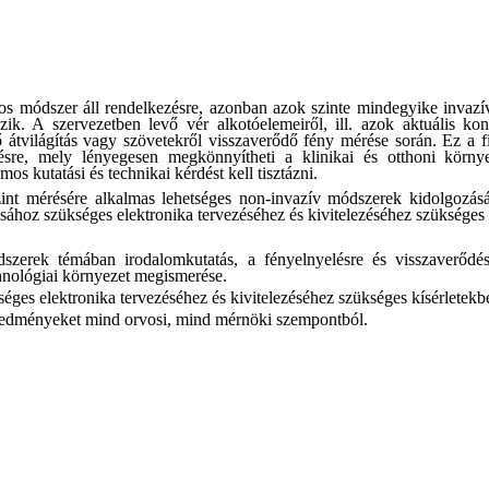
os módszer áll rendelkezésre, azonban
a
z
o
k szinte mindegyike invazí
zik
. A szervezetben levő vér alkotóelemeiről, ill. azok aktuális kon
 átvilágítás
vagy szövetekről visszaverődő fény mérése során
. Ez a f
re, mely lényegesen megkönnyítheti a klinikai és otthoni körny
zámos
kutatási és technikai kérdést kell tisztázni
.
zint mérésére alkalmas lehetséges non-invazív módszerek
kidolgozás
ásához szükséges elektronika
tervezéséhez és
kivitelezés
éhez szükséges 
ódszerek
témában
irodalomkutatás,
a fény
elnyelésre és visszaverődé
hnológiai környezet megismerése.
séges elektronika
tervezéséhez és
kivitelezés
éhez szükséges kísérletek
 eredményeket mind orvosi, mind mérnöki szempontból.