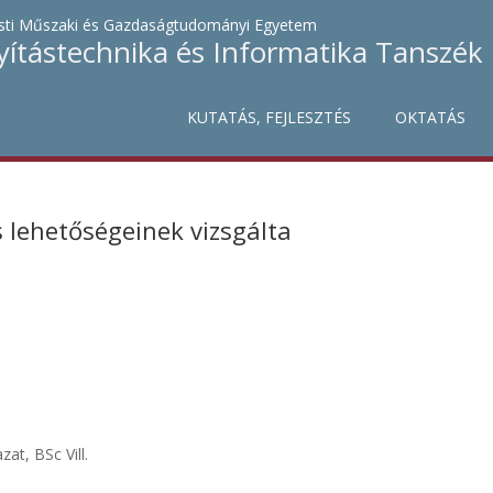
ti Műszaki és Gazdaságtudományi Egyetem
yítástechnika és Informatika Tanszék
KUTATÁS, FEJLESZTÉS
OKTATÁS
 lehetőségeinek vizsgálta
at, BSc Vill.