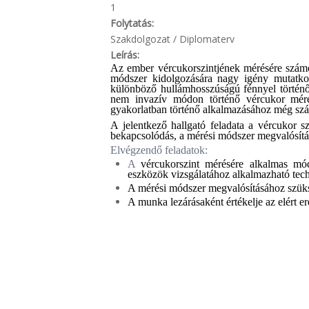
1
Folytatás:
Szakdolgozat / Diplomaterv
Leírás:
Az ember vércukorszintjének mérésére szám
módszer
kidolgozására nagy igény mutatko
különböző hullámhosszúságú fénnyel történő
nem invazív módon történő vércukor mérés
gyakorlatban történő alkalmazásához még s
A
jelentkező
hallgató feladata a vércukor s
bekapcsolódás
, a mérési módszer megvalósít
Elvégzendő feladatok:
A
vércukorszint mérésére alkalmas m
eszközök vizsgálatához alkalmazható
tec
A
mérési módszer megvalósításához szük
A munka lezárásaként értékelje az elért