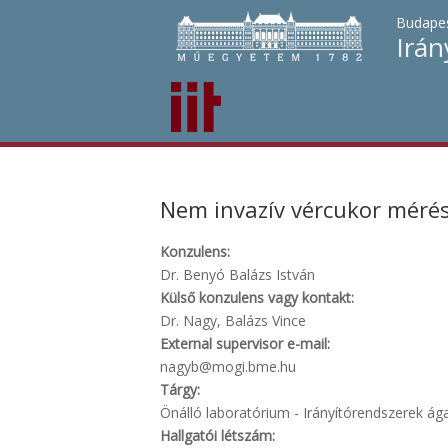
Budapes
Irán
Nem invazív vércukor mérés
Konzulens:
Dr. Benyó Balázs István
Külső konzulens vagy kontakt:
Dr. Nagy, Balázs Vince
External supervisor e-mail:
nagyb@mogi.bme.hu
Tárgy:
Önálló laboratórium - Irányítórendszerek ágaz
Hallgatói létszám: