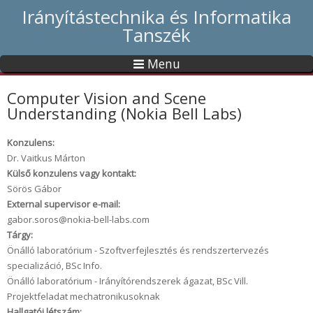
Irányítástechnika és Informatika
Tanszék
Menu
Computer Vision and Scene
Understanding (Nokia Bell Labs)
Konzulens:
Dr. Vaitkus Márton
Külső konzulens vagy kontakt:
Sörös Gábor
External supervisor e-mail:
gabor.soros@nokia-bell-labs.com
Tárgy:
Önálló laboratórium - Szoftverfejlesztés és rendszertervezés
specializáció, BSc Info.
Önálló laboratórium - Irányítórendszerek ágazat, BSc Vill.
Projektfeladat mechatronikusoknak
Hallgatói létszám: