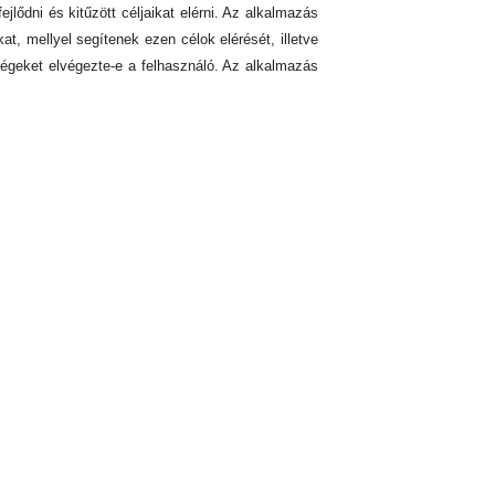
lődni és kitűzött céljaikat elérni. Az alkalmazás
at, mellyel segítenek ezen célok elérését, illetve
ségeket elvégezte-e a felhasználó. Az alkalmazás