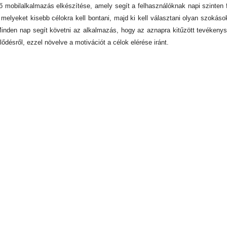
ő mobilalkalmazás elkészítése, amely segít a felhasználóknak napi szinten fej
, melyeket kisebb célokra kell bontani, majd ki kell választani olyan szokások
 Minden nap segít követni az alkalmazás, hogy az aznapra kitűzött tevékeny
lődésről, ezzel növelve a motivációt a célok elérése iránt.