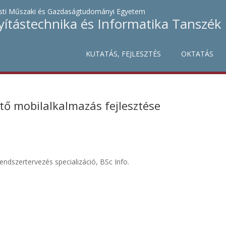
ti Műszaki és Gazdaságtudományi Egyetem
yítástechnika és Informatika Tanszék
KUTATÁS, FEJLESZTÉS
OKTATÁS
tő mobilalkalmazás fejlesztése
endszertervezés specializáció, BSc Info.