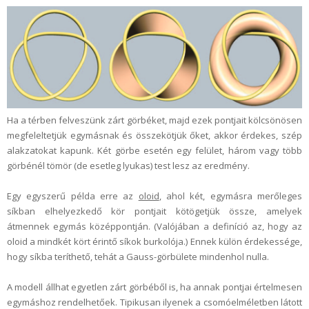
Ha a térben felveszünk zárt görbéket, majd ezek pontjait kölcsönösen
megfeleltetjük egymásnak és összekötjük őket, akkor érdekes, szép
alakzatokat kapunk. Két görbe esetén egy felület, három vagy több
görbénél tömör (de esetleg lyukas) test lesz az eredmény.
Egy egyszerű példa erre az
oloid
, ahol két, egymásra merőleges
síkban elhelyezkedő kör pontjait kötögetjük össze, amelyek
átmennek egymás középpontján. (Valójában a definíció az, hogy az
oloid a mindkét kört érintő síkok burkolója.) Ennek külön érdekessége,
hogy síkba teríthető, tehát a Gauss-görbülete mindenhol nulla.
A modell állhat egyetlen zárt görbéből is, ha annak pontjai értelmesen
egymáshoz rendelhetőek. Tipikusan ilyenek a csomóelméletben látott