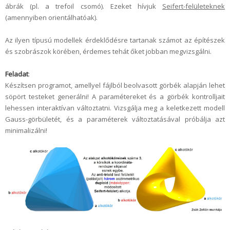
ábrák (pl. a trefoil csomó). Ezeket hívjuk
Seifert-felületeknek
(amennyiben orientálhatóak).
Az ilyen típusú modellek érdeklődésre tartanak számot az építészek
és szobrászok körében, érdemes tehát őket jobban megvizsgálni.
Feladat
:
Készítsen programot, amellyel fájlból beolvasott görbék alapján lehet
söpört testeket generálni! A paramétereket és a görbék kontrolljait
lehessen interaktívan változtatni. Vizsgálja meg a keletkezett modell
Gauss-görbületét, és a paraméterek változtatásával próbálja azt
minimalizálni!