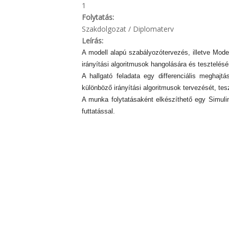
1
Folytatás:
Szakdolgozat / Diplomaterv
Leírás:
A modell alapú szabályozótervezés, illetve Mod
irányítási algoritmusok hangolására és tesztelésé
A hallgató feladata egy differenciális meghajt
különböző irányítási algoritmusok tervezését, tesz
A munka folytatásaként elkészíthető egy Simulin
futtatással.