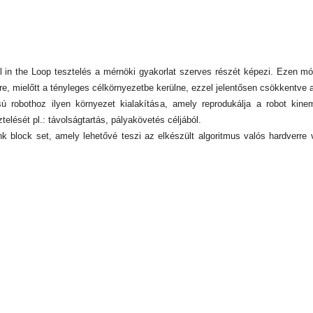
el in the Loop tesztelés a mérnöki gyakorlat szerves részét képezi. Ezen m
re, mielőtt a tényleges célkörnyezetbe kerülne, ezzel jelentősen csökkentve a 
ású robothoz ilyen környezet kialakítása, amely reprodukálja a robot kinem
telését pl.: távolságtartás, pályakövetés céljából.
k block set, amely lehetővé teszi az elkészült algoritmus valós hardverre v