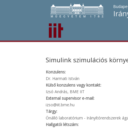
Budapes
Irán
Simulink szimulációs környe
Konzulens:
Dr. Harmati István
Külső konzulens vagy kontakt:
Izsó András, BME IIT
External supervisor e-mail:
izso@iit.bme.hu
Tárgy:
Önálló laboratórium - Irányítórendszerek ágaz
Hallgatói létszám: