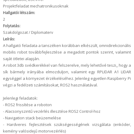
Projektfeladat mechatronikusoknak
Hallgatói létszám:
2
Folytatás:
Szakdolgozat / Diplomaterv
Leírás:
A hallgató feladata a tanszéken korábban elkészült, omnidirekcionális
mobilis robot továbbfejlesztése a megadott pontok szerint, valamint
saját ötletei alapján.
A robot 3db svédkerékkel van felszerelve, mely lehetővé teszi,, hogy a
sík bármely irányába elmozduljon, valamint egy RPLIDAR A1 LIDAR
egységgel a környezet érzékeléséhez. Jelenleg egyetlen Raspberry Pi
végzi a fedélzeti számításokat, ROS2 használatával.
Jelenlegi feladatok:
- ROS2 frissítése a roboton
- Alacsonyszintű vezérlés illesztése ROS2 Control-hoz
- Navigation stack beüzemelése
- Hardveres fejlesztések szükségességének vizsgálata (enkóder,
kemény valósidejű motorvezérlés)