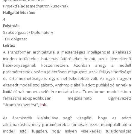
Projektfeladat mechatronikusoknak
Hallgatói létszám:
4
Folytatás:
Szakdolgozat / Diplomaterv
TDK dolgozat
Leírás:
A Transformer architektúra a mesterséges intelligenciát alkalmazó
minden területeket hatalmas áttöréseket hozott, azok kiemelkedő
hatékonyságának köszönhetően. Azonban ahogy a modell
paramétereinek száma jelentősen megugrott, azok felügyelhetősége
és értelmezhetősége is egyre nehézkesebbé vált. Az egyik nagyon
elterjedt modell szolgáltató, Anthropic által kiadott publikáció ennek a
limitációnak menedzselésére mutatta be a Transformer modellekben
felhasználás-specifikusan megtalálható úgynevezett
"áramkörkövetést",
link
.
Az áramkörök kialakulása segít vizsgálni, hogy az adott
alkalmazáshoz mely paraméterek a fontosak, ezzel manipulálható a
modell attól függően, hogy milyen viselkedési tulajdonságát