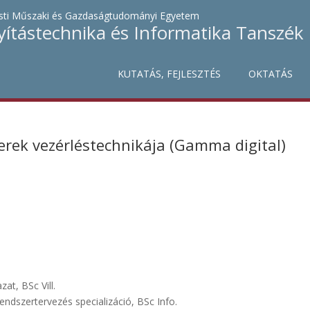
ti Műszaki és Gazdaságtudományi Egyetem
yítástechnika és Informatika Tanszék
KUTATÁS, FEJLESZTÉS
OKTATÁS
rek vezérléstechnikája (Gamma digital)
at, BSc Vill.
endszertervezés specializáció, BSc Info.