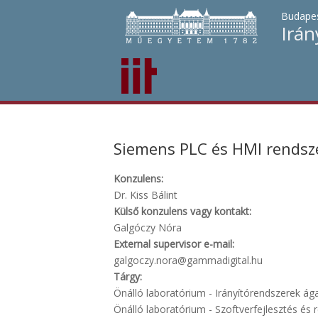
Budapes
Irán
Siemens PLC és HMI rendsze
Konzulens:
Dr. Kiss Bálint
Külső konzulens vagy kontakt:
Galgóczy Nóra
External supervisor e-mail:
galgoczy.nora@gammadigital.hu
Tárgy:
Önálló laboratórium - Irányítórendszerek ágaz
Önálló laboratórium - Szoftverfejlesztés és r