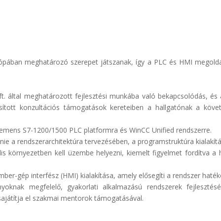
urópában meghatározó szerepet játszanak, így a PLC és HMI megol
t. által meghatározott fejlesztési munkába való bekapcsolódás, és a
sított konzultációs támogatások kereteiben a hallgatónak a követ
 Siemens S7-1200/1500 PLC platformra és WinCC Unified rendszerre.
ennie a rendszerarchitektúra tervezésében, a programstruktúra kialakí
ális környezetben kell üzembe helyezni, kiemelt figyelmet fordítva a
 ember-gép interfész (HMI) kialakítása, amely elősegíti a rendszer hat
nyoknak megfelelő, gyakorlati alkalmazású rendszerek fejleszté
ajátítja el szakmai mentorok támogatásával.