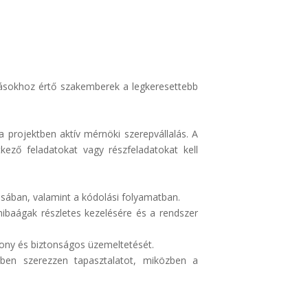
dásokhoz értő szakemberek a legkeresettebb
 projektben aktív mérnöki szerepvállalás. A
kező feladatokat vagy részfeladatokat kell
tásában, valamint a kódolási folyamatban.
 hibaágak részletes kezelésére és a rendszer
ékony és biztonságos üzemeltetését.
sében szerezzen tapasztalatot, miközben a