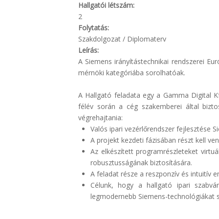
Hallgatói létszám:
2
Folytatás:
Szakdolgozat / Diplomaterv
Leírás:
A Siemens irányítástechnikai rendszerei E
mérnöki kategóriába sorolhatóak.
A Hallgató feladata egy a Gamma Digital Kf
félév során a cég szakemberei által bizto
végrehajtania:
Valós ipari vezérlőrendszer fejlesztése
A projekt kezdeti fázisában részt kell v
Az elkészített programrészleteket virtu
robusztusságának biztosítására.
A feladat része a reszponzív és intuitív
Célunk, hogy a hallgató ipari szabvá
legmodernebb Siemens-technológiákat s