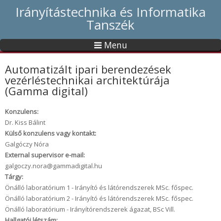
Irányítástechnika és Informatika
Tanszék
Menu
Automatizált ipari berendezések
vezérléstechnikai architektúrája
(Gamma digital)
Konzulens:
Dr. Kiss Bálint
Külső konzulens vagy kontakt:
Galgóczy Nóra
External supervisor e-mail:
galgoczy.nora@gammadigital.hu
Tárgy:
Önálló laboratórium 1 - Irányító és látórendszerek MSc. főspec.
Önálló laboratórium 2 - Irányító és látórendszerek MSc. főspec.
Önálló laboratórium - Irányítórendszerek ágazat, BSc Vill.
Hallgatói létszám: