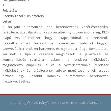
1
Folytatás:
Szakdolgozat / Diplomaterv
Leírás:
A hallgató automatizált ipari berendezések vezérléstechnikai
felépítését vizsgálja. A munka során áttekinti, hogyan épül fel egy PLC-
alapú vezérlőrendszer, hogyan kapcsolódnak a szenzorok,
beavatkozók és hajtások a vezérléshez, valamint hogyan
szerveződik a rendszer hardveres és logikai struktúrája. Bemutatásra
kerülnek a tipikus vezérlési megoldások, a jelkezelési és
kommunikációs struktúrák, valamint a rendszer működését
meghatározó alapelvek. A cél a vezérléstechnikai rendszer
működésének és felépítésének átfogó megértése, amely alapot
biztosít egy későbbi komplex automatizált berendezés
megtervezéséhez
Szerzői jog © 2026, Irányítástechnika és Informatika Tanszék