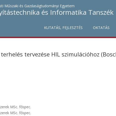
ti Műszaki és Gazdaságtudományi Egyetem
yítástechnika és Informatika Tanszék
KUTATÁS, FEJLESZTÉS
OKTATÁS
erhelés tervezése HIL szimulációhoz (Bosc
szerek MSc. főspec.
szerek MSc. főspec.