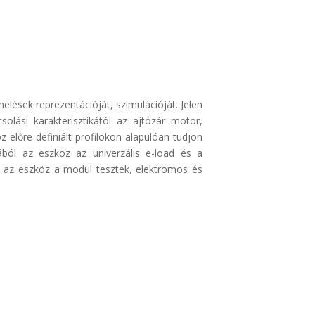
elések reprezentációját, szimulációját. Jelen
olási karakterisztikától az ajtózár motor,
előre definiált profilokon alapulóan tudjon
ából az eszköz az univerzális e-load és a
l az eszköz a modul tesztek, elektromos és