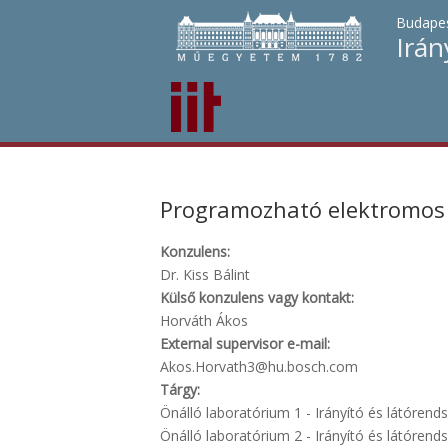
Budapes
Irán
Programozható elektromos t
Konzulens:
Dr. Kiss Bálint
Külső konzulens vagy kontakt:
Horváth Ákos
External supervisor e-mail:
Akos.Horvath3@hu.bosch.com
Tárgy:
Önálló laboratórium 1 - Irányító és látórend
Önálló laboratórium 2 - Irányító és látórend