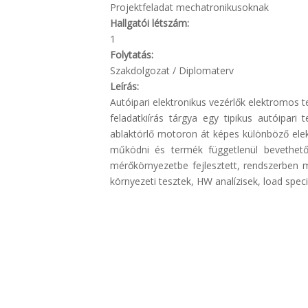
Projektfeladat mechatronikusoknak
Hallgatói létszám:
1
Folytatás:
Szakdolgozat / Diplomaterv
Leírás:
Autóipari elektronikus vezérlők elektromos t
feladatkiírás tárgya egy tipikus autóipar
ablaktörlő motoron át képes különböző elek
működni és termék függetlenül bevethető 
mérőkörnyezetbe fejlesztett, rendszerben 
környezeti tesztek, HW analízisek, load speci