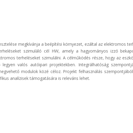
esztelése megkívánja a beépítési környezet, ezáltal az elektromos terh
i terheléseket szimuláló cél HW, amely a hagyományos izzó bekapcs
tromos terheléseket szimulálni. A célműködés része, hogy az eszköz 
legyen valós autóipari projektekben. Integrálhatóság szempontj
megvehető modulok közé céloz. Projekt felhasználás szempontjábó
fikus analízisek támogatására is releváns lehet.