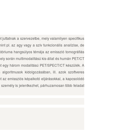
juttatnak a szervezetbe, mely valamilyen specifikus
int pl. az agy vagy a szív funkcionális analízise, de
ratóriuma hangsúlyos témája az emisszió tomográfiás
, mely során multimodalitású kis-állat és humán PET/CT
őként egy három modalitású PET/SPECT/CT készülék. A
algoritmusok kidolgozásában, ill. azok szoftveres
t az emissziós képalkotó eljárásokkal, a kapcsolódó
b személy is jelentkezhet, párhuzamosan több feladat