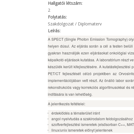
Hallgatói létszám:
2
Folytatás:
Szakdolgozat / Diplomaterv
Leírás:
A SPECT (Single Photon Emission Tomography) olyan 
helyen dúsul. Az eljárás során a cél a testen belüli
gyakran használják ezen eljárásokat onkológiai viz
képalkotó eljárások kutatása. A laboratórium részt ve
készülék került kifejlesztésére. A kutatásfejleszt
PET/CT fejlesztését célzó projektben az Orvosinf
implementációjában vett részt. Az önálló labor sor
rekonstrukciós vagy korrekciós algoritmusokkal és r
indítására is van lehetőség.
A jelentkezés feltételei:
érdeklődés a tématerület iránt
angol nyelvtudás a szakirodalom feldolgozásához
szoftverfejlesztési ismeretek (elsősorban C++, MA
linux/unix ismeretek előnyt jelentenek