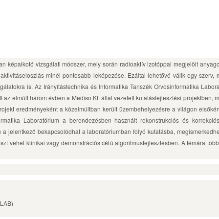
képalkotó vizsgálati módszer, mely során radioaktív izotóppal megjelölt anyagot 
 aktivitáseloszlás minél pontosabb leképezése. Ezáltal lehetővé válik egy szerv, m
sgálatokra is. Az Irányítástechnika és Informatika Tanszék Orvosinformatika Labo
tt az elmúlt három évben a Mediso Kft által vezetett kutatásfejlesztési projektben
ési projekt eredményeként a közelmúltban került üzembehelyezésre a világon els
ormatika Laboratórium a berendezésben használt rekonstrukciós és korrekciós 
án a jelentkező bekapcsolódhat a laboratóriumban folyó kutatásba, megismerkedhe
észt vehet klinikai vagy demonstrációs célú algoritmusfejlesztésben. A témára töb
TLAB)