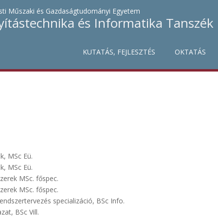
ti Műszaki és Gazdaságtudományi Egyetem
yítástechnika és Informatika Tanszék
KUTATÁS, FEJLESZTÉS
OKTATÁS
k, MSc Eü.
k, MSc Eü.
szerek MSc. főspec.
szerek MSc. főspec.
endszertervezés specializáció, BSc Info.
at, BSc Vill.