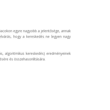
piacokon egyre nagyobb a jelentősége, annak
elvárás, hogy a kereskedés ne legyen nagy
ás, algoritmikus kereskedés) eredményeinek
lésére és összehasonlítására.