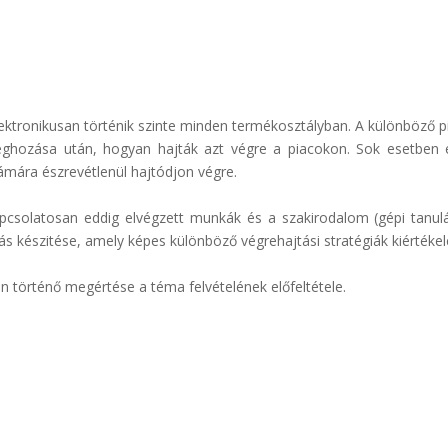
ektronikusan történik szinte minden termékosztályban. A különböző 
ghozása után, hogyan hajták azt végre a piacokon. Sok esetben 
számára észrevétlenül hajtódjon végre.
kapcsolatosan eddig elvégzett munkák és a szakirodalom (gépi tanul
s készitése, amely képes különböző végrehajtási stratégiák kiértéke
 történő megértése a téma felvételének előfeltétele.