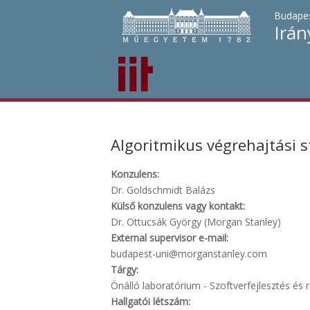
Budapes
Irán
Algoritmikus végrehajtási s
Konzulens:
Dr. Goldschmidt Balázs
Külső konzulens vagy kontakt:
Dr. Ottucsák György (Morgan Stanley)
External supervisor e-mail:
budapest-uni@morganstanley.com
Tárgy:
Önálló laboratórium - Szoftverfejlesztés és r
Hallgatói létszám: