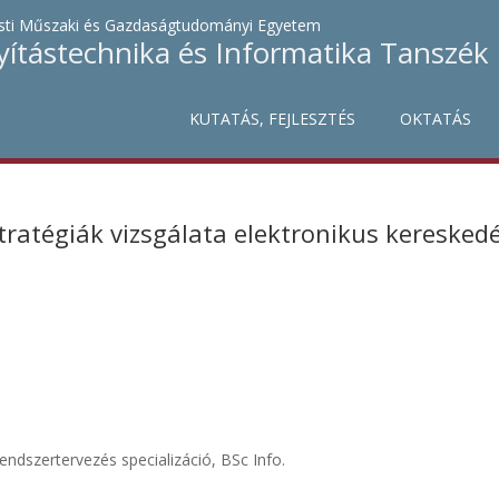
ti Műszaki és Gazdaságtudományi Egyetem
yítástechnika és Informatika Tanszék
KUTATÁS, FEJLESZTÉS
OKTATÁS
tratégiák vizsgálata elektronikus keresked
endszertervezés specializáció, BSc Info.