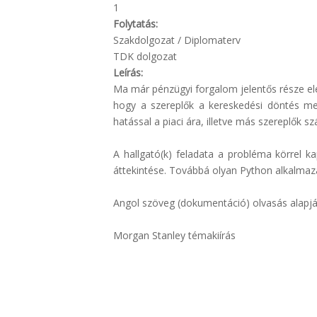
1
Folytatás:
Szakdolgozat / Diplomaterv
TDK dolgozat
Leírás:
Ma már pénzügyi forgalom jelentős része el
hogy a szereplők a kereskedési döntés me
hatással a piaci ára, illetve más szereplők 
A hallgató(k) feladata a probléma körrel 
áttekintése. Továbbá olyan Python alkalmazá
Angol szöveg (dokumentáció) olvasás alapján
Morgan Stanley témakiírás