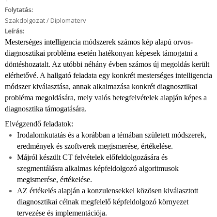
Folytatás:
Szakdolgozat / Diplomaterv
Leírás:
Mesterséges intelligencia módszerek számos kép alapú orvos-
diagnosztikai probléma esetén hatékonyan képesek támogatni a
döntéshozatalt. Az utóbbi néhány évben számos új megoldás került
elérhetővé
. A hallgató feladata egy konkrét mesterséges intelligencia
módszer kiválasztása, annak alkalmazása konkrét diagnosztikai
probléma megoldására, mely valós betegfelvételek alapján képes a
diagnosztika támogatására.
Elvégzendő feladatok:
Irodalomkutatás és a korábban a témában született módszerek,
eredmények és szoftverek megismerése, értékelése.
Májról készült CT felvételek előfeldolgozására és
szegmentálásra alkalmas képfeldolgozó algoritmusok
megismerése, értékelése.
AZ értékelés alapján a konzulensekkel közösen kiválasztott
diagnosztikai célnak megfelelő képfeldolgozó környezet
tervezése és implementációja.