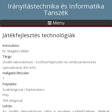
Irányítástechnika és Informatika
Tanszék
Menu
Játékfejlesztés technológiák
Konzulens:
Dr. Magdics Milán
Tárgy:
Önálló laboratórium - Szoftverfejlesztés és rendszertervezés
specializáció, BSc Info.
Hallgatói létszám:
7
Folytatás:
Szakdolgozat / Diplomaterv
PhD
TDK dolgozat
Leírás:
Az önálló laboratórium célja a modern számítógépes játékok