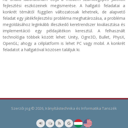
fejlesztési eszközeinek megismerése. A hallgató feladatai a
konkrét témától függően változatosak lehetnek, de alapvető
feladat egy játékfejlesztési probléma meghatározása, a probléma
megoldásához leginkább illeszkedő keretrendszer kiválasztása és
implementáció egy példajátékon keresztül. A felhasznált
technológia többek között lehet: Unity, Ogre3D, Bullet, PhysX,
OpenGL; ahogy a célplatform is lehet PC vagy mobil. A konkrét
feladatot a hallgatóval közösen találjuk ki.
Szerzői jog © 2026, Irányítástechnika és Informatika Tanszék