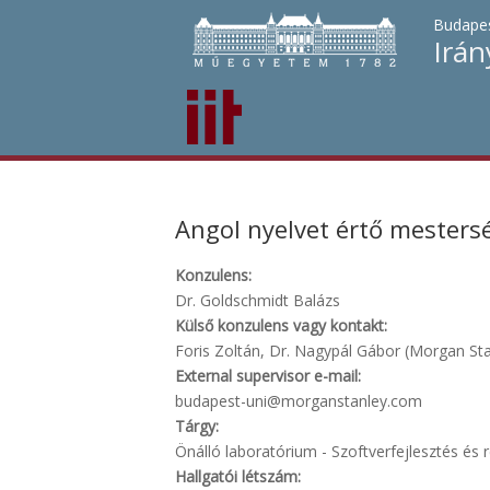
Budapes
Irán
Angol nyelvet értő mestersé
Konzulens:
Dr. Goldschmidt Balázs
Külső konzulens vagy kontakt:
Foris Zoltán, Dr. Nagypál Gábor (Morgan Sta
External supervisor e-mail:
budapest-uni@morganstanley.com
Tárgy:
Önálló laboratórium - Szoftverfejlesztés és r
Hallgatói létszám: