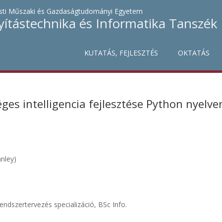
ti Műszaki és Gazdaságtudományi Egyetem
yítástechnika és Informatika Tanszék
KUTATÁS, FEJLESZTÉS
OKTATÁS
ges intelligencia fejlesztése Python nyelve
nley)
endszertervezés specializáció, BSc Info.