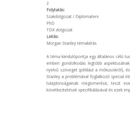
2
Folytatás:
Szakdolgozat / Diplomaterv
PhD
TDK dolgozat
Leírás:
Morgan Stanley témakiírás
A téma kiindulópontja egy általános célú tu
emberi gondolkodás legtöbb aspektusának 
nyelvű szöveget (például a mókusokról), és
Stanley a problémával foglalkozó special in
tulajdonságainak megismerése, teszt ese
következtetések specifikálásával és ezek im