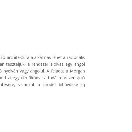
ó architektúrája alkalmas lehet a racionális
 teszteljük: a rendszer elolvas egy angol
ió nyelvén vagy angolul. A feladat a Morgan
soporttal együttműködve a tudásreprezentáció
ítésére, valamint a modell kibővítése új