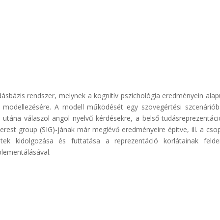
dásbázis rendszer, melynek a kognitív pszichológia eredményein alapul
modellezésére. A modell működését egy szövegértési szcenárióban
 utána válaszol angol nyelvű kérdésekre, a belső tudásreprezentác
terest group (SIG)-jának már meglévő eredményeire építve, ill. a c
tek kidolgozása és futtatása a reprezentáció korlátainak felder
plementálásával.