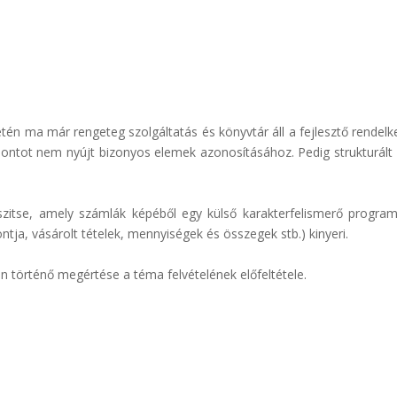
etén ma már rengeteg szolgáltatás és könyvtár áll a fejlesztő rendelk
ontot nem nyújt bizonyos elemek azonosításához. Pedig strukturált o
szitse, amely számlák képéből egy külső karakterfelismerő program 
ontja, vásárolt tételek, mennyiségek és összegek stb.) kinyeri.
 történő megértése a téma felvételének előfeltétele.