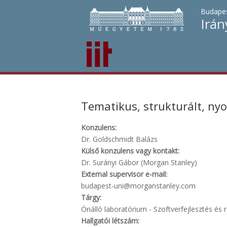
Budapes
Irán
Tematikus, strukturált, ny
Konzulens:
Dr. Goldschmidt Balázs
Külső konzulens vagy kontakt:
Dr. Surányi Gábor (Morgan Stanley)
External supervisor e-mail:
budapest-uni@morganstanley.com
Tárgy:
Önálló laboratórium - Szoftverfejlesztés és r
Hallgatói létszám: