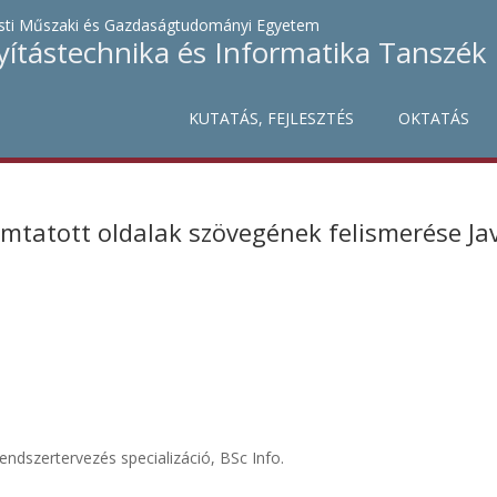
ti Műszaki és Gazdaságtudományi Egyetem
yítástechnika és Informatika Tanszék
KUTATÁS, FEJLESZTÉS
OKTATÁS
omtatott oldalak szövegének felismerése J
endszertervezés specializáció, BSc Info.