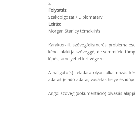
2
Folytatás:
Szakdolgozat / Diplomaterv
Leírás:
Morgan Stanley témakiírás
Karakter- ill. szövegfelismerési probléma es
képet alakítja szöveggé, de semmiféle támp
lépés, amelyet el kell végezni.
A hallgató(k) feladata olyan alkalmazás ké
adatait (eladó adatai, vásárlás helye és időp
Angol szöveg (dokumentáció) olvasás alapján