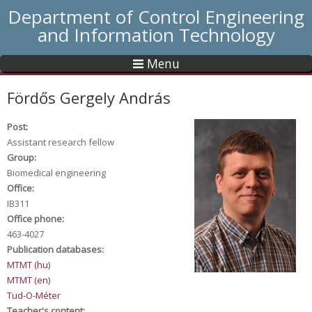
Department of Control Engineering
and Information Technology
Menu
Fördős Gergely András
Post:
Assistant research fellow
Group:
Biomedical engineering
Office:
IB311
Office phone:
463-4027
Publication databases:
MTMT (hu)
MTMT (en)
Tud-O-Méter
Teacher's content: