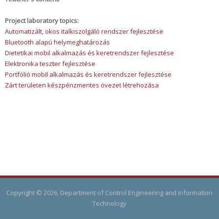
Project laboratory topics:
Automatizált, okos italkiszolgáló rendszer fejlesztése
Bluetooth alapú helymeghatározás
Dietetikai mobil alkalmazás és keretrendszer fejlesztése
Elektronika teszter fejlesztése
Portfólió mobil alkalmazás és keretrendszer fejlesztése
Zárt területen készpénzmentes övezet létrehozása
Copyright © 2026, Department of Control Engineering and Information
Technology