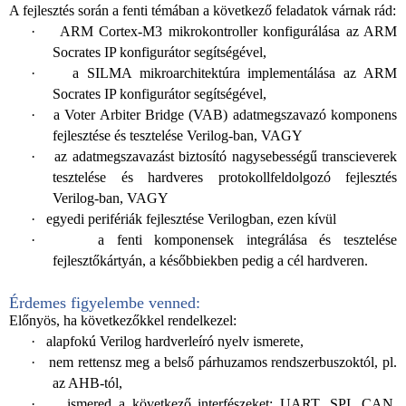
A fejlesztés során a fenti témában a következő feladatok várnak rád:
·
ARM Cortex-M3 mikrokontroller konfigurálása az ARM
Socrates IP konfigurátor segítségével,
·
a SILMA mikroarchitektúra implementálása az ARM
Socrates IP konfigurátor segítségével,
·
a Voter Arbiter Bridge (VAB) adatmegszavazó komponens
fejlesztése és tesztelése Verilog-ban, VAGY
·
az adatmegszavazást biztosító nagysebességű tra
n
scieverek
tesztelése és hardveres protokoll
feldolgozó
fejlesztés
Verilog-ban, VAGY
·
egyedi perifériák fejlesztése Verilogban, ezen kívül
·
a fenti komponensek integrálása és tesztelése
fejlesztőkártyán, a későbbiekben pedig a cél hardveren.
Érdemes figyelembe venned:
Előnyös, ha következőkkel rendelkezel:
·
alapfokú Verilog hardverleíró nyelv ismerete,
·
nem rettensz meg a belső
párhuzamos
rendszerbuszoktól, pl.
az AHB-tól
,
·
ismered a következő interfészeket: UART, SPI, CAN,