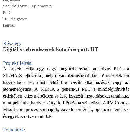
Szakdolgozat / Diplomaterv
PhD
TDK dolgozat
Leírás:
Részleg:
Digitális célrendszerek kutatócsoport, IIT
Projekt leírás
:
A projekt célja egy nagy megbízhatóságú generikus PLC, a
SILMA-S fejlesztése, mely olyan biztonságkritikus környezetekben
használható fel, mint például a vasúti alkalmazások vagy az
atomenergetika. A SILMA-S generikus PLC a minőségirányítás
érdekében teljes mértékben saját fejlesztésű megoldásokat tartalmaz
,
mint például a hardver kártyák, FPGA-ba szintetizált ARM Cortex-
M soft core processzormagok, egyedi perifériák, operációs rendszer
és egyéb szoftvermodulok.
Feladatok
: