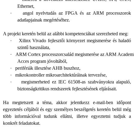
Ethernet
,
·
angol nyelvtudás az FPGA és az ARM processzorok
adatlapjainak megértéséhez
.
A projekt keretén belül az alábbi kompetenciákat szerezheted meg:
·
Xilinx Vivado fejlesztői környezet megismerése és haladó
szintű használata,
·
ARM Cortex processzorcsalád megismerése az ARM Academ
Acces program jóvoltából,
·
perifériák illesztése AHB buszhoz,
·
mikrokontroller mikroarchitektúráinak tervezése,
·
megismerheted ez IEC 61508-as szabványokra alapuló,
biztonságkritikus rendszerek fejlesztésének eljárásait.
Ha megtetszett a téma, akkor jelentkezz e-mail-ben időpont
egyeztetés céljából és egy személyes beszélgetés keretén belül még
több információval tudunk ellátni, illetve egyeztetni tudjuk a
konkrét feladatokat.