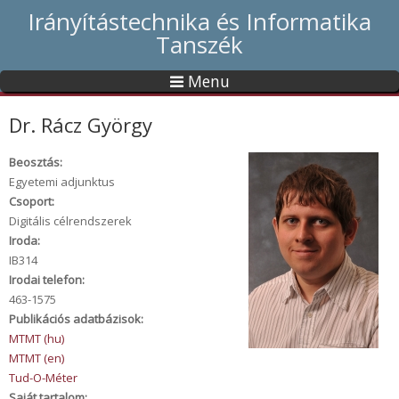
Irányítástechnika és Informatika
Tanszék
Menu
Dr. Rácz György
Beosztás:
Egyetemi adjunktus
Csoport:
Digitális célrendszerek
Iroda:
IB314
Irodai telefon:
463-1575
Publikációs adatbázisok:
MTMT (hu)
MTMT (en)
Tud-O-Méter
Saját tartalom: