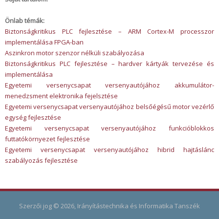
Önlab témák:
Biztonságkritikus PLC fejlesztése – ARM Cortex-M processzor
implementálása FPGA-ban
Aszinkron motor szenzor nélküli szabályozása
Biztonságkritikus PLC fejlesztése – hardver kártyák tervezése és
implementálása
Egyetemi versenycsapat versenyautójához akkumulátor-
menedzsment elektronika fejelsztése
Egyetemi versenycsapat versenyautójához belsőégésű motor vezérlő
egység fejlesztése
Egyetemi versenycsapat versenyautójához funkcióblokkos
futtatókörnyezet fejlesztése
Egyetemi versenycsapat versenyautójához hibrid hajtáslánc
szabályozás fejlesztése
Szerzői jog © 2026, Irányítástechnika és Informatika Tanszék